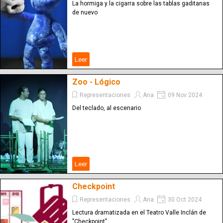
La hormiga y la cigarra sobre las tablas gaditanas
de nuevo
Leer
Zoo - Lógico
Representaciones
Ana
09 Nov 2024
Del teclado, al escenario
Leer
Checkpoint
Representaciones
Ana
30 Oct 2024
Lectura dramatizada en el Teatro Valle Inclán de
"Checkpoint"