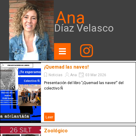
Ana
Díaz Velasco
¡Quemad las naves!
Noticias
Ana
03 Mar 2026
Presentación del libro "¡Quemad las naves!" del
colectivo Ñ
Leer
Zoológico