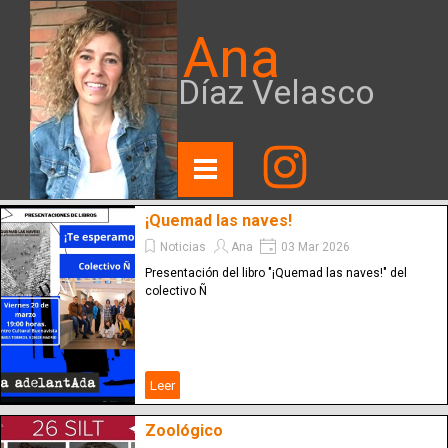
Ana
Díaz Velasco
¡Quemad las naves!
Noticias
Ana
03 Mar 2026
Presentación del libro "¡Quemad las naves!" del
colectivo Ñ
Leer
Zoológico