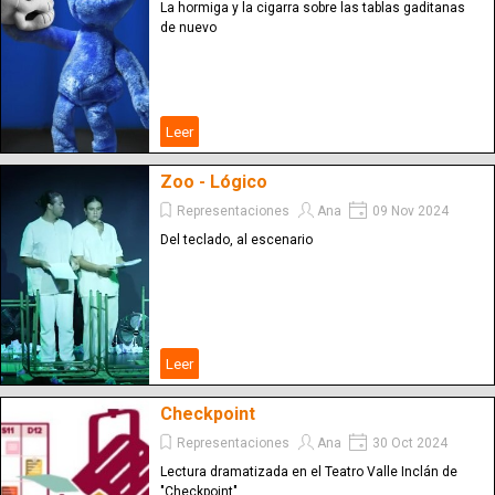
La hormiga y la cigarra sobre las tablas gaditanas
de nuevo
Leer
Zoo - Lógico
Representaciones
Ana
09 Nov 2024
Del teclado, al escenario
Leer
Checkpoint
Representaciones
Ana
30 Oct 2024
Lectura dramatizada en el Teatro Valle Inclán de
"Checkpoint"