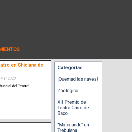
MIENTOS
atro en Chiclana de
Categorías
 Mar 2023
¡Quemad las naves!
Mundial del Teatro!
Zoológico
XII Premio de
Teatro Carro de
Baco
"Minimando" en
Trebujena