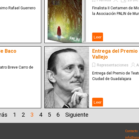
Premios
20 Dic
nimo Rafael Guerrero
Finalista II Certamen de Mi
la Asociación PALIN de Mur
Leer
de Baco
Entrega del Premio
Vallejo
Representaciones
A
atro Breve Carro de
Entrega del Premio de Teat
Ciudad de Guadalajara
Leer
rás
1
2
3
4
5
6
Siguiente
Contacto:
info@ana