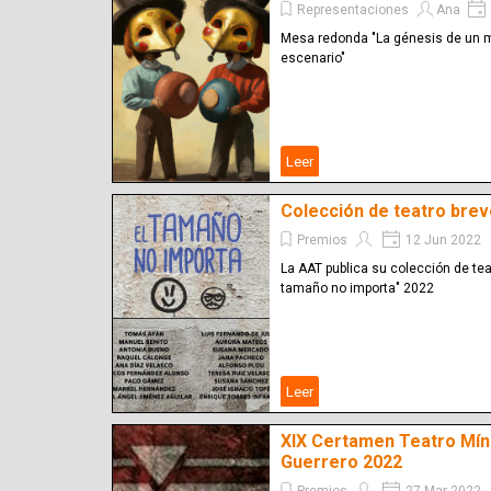
Representaciones
Ana
Mesa redonda "La génesis de un mí
escenario"
Leer
Colección de teatro brev
Premios
12 Jun 2022
La AAT publica su colección de teat
tamaño no importa" 2022
Leer
XIX Certamen Teatro Mín
Guerrero 2022