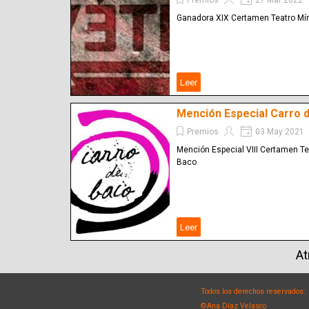
Premios
27 Mar 2022
Ganadora XIX Certamen Teatro Mí
Leer
Mención Especial Carro 
Premios
03 May 2021
Mención Especial VIII Certamen Te
Baco
Leer
At
Todos los derechos reservados:
©Ana Díaz Velasco