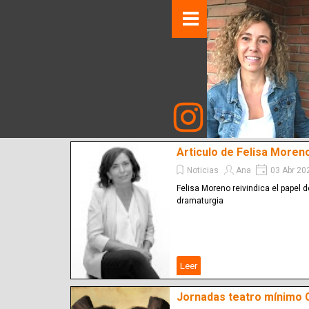
Articulo de Felisa Moren
Noticias
Ana
03 Abr 20
Felisa Moreno reivindica el papel d
dramaturgia
Leer
Jornadas teatro mínimo 