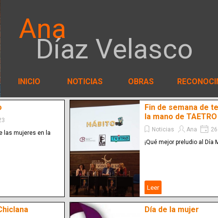
Ana
Díaz Velasco
INICIO
NOTICIAS
OBRAS
RECONOCI
o
Fin de semana de te
la mano de TAETRO
23
Noticias
Ana
26
e las mujeres en la
¡Qué mejor preludio al Día 
Leer
Chiclana
Día de la mujer