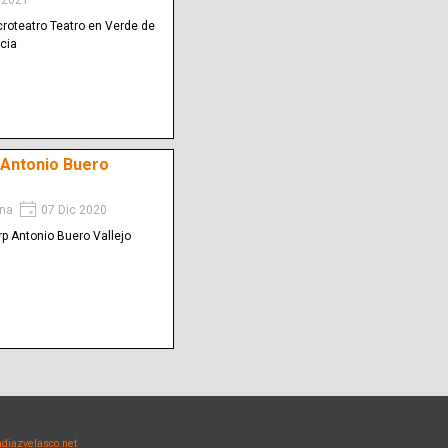
 2021
croteatro Teatro en Verde de
cia
 Antonio Buero
na
07 Dic 2020
rp Antonio Buero Vallejo
diazvelasco.net