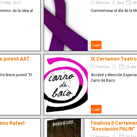
19 Mar 2023
Noticias
Ana
08
nimo: de la idea al
Conmemorar el día de la M
Leer
e juvenil AAT
IX Certamen Teatro
Premios
25 Abr
ro breve juvenil "El
Accésit y Mención Especia
Carro de Baco
Leer
imo Rafael
Finalista II Certam
"Asociación PALIN"