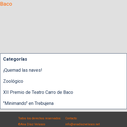
Baco
Categorías
¡Quemad las naves!
Zoológico
XII Premio de Teatro Carro de Baco
"Minimando" en Trebujena
Todos los derechos reservados:
Contacto:
©Ana Díaz Velasco
info@anadiazvelasco.net