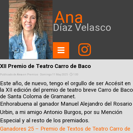
Ana
Díaz Velasco
XII Premio de Teatro Carro de Baco
Publicado de
Ana
en
Premios
· Domingo 11 May 2025 ·
1:00
Este año, de nuevo, tengo el orgullo de ser Accésit en
la XII edición del premio de teatro breve Carro de Baco
de Santa Coloma de Gramanet.
Enhorabuena al ganador Manuel Alejandro del Rosario
Urbin, a mi amigo Antonio Burgos, por su Mención
Especial y al resto de los premiados.
Ganadores 25 – Premio de Textos de Teatro Carro de