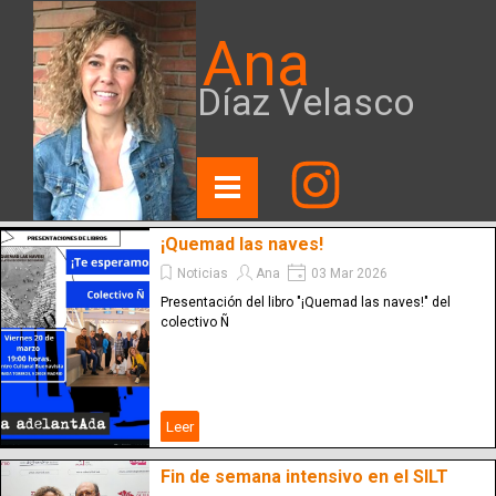
Ana
Díaz Velasco
¡Quemad las naves!
Noticias
Ana
03 Mar 2026
Presentación del libro "¡Quemad las naves!" del
colectivo Ñ
Leer
Fin de semana intensivo en el SILT