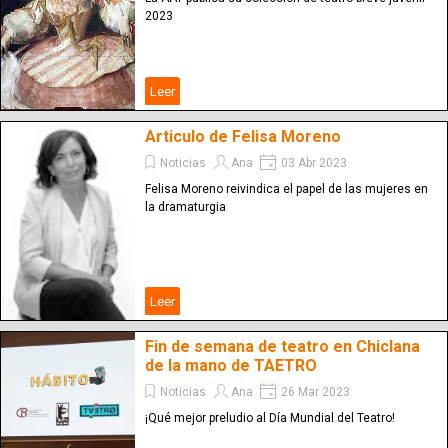
2023
Leer
Articulo de Felisa Moreno
Noticias
Ana
03 Abr 2023
Felisa Moreno reivindica el papel de las mujeres en
la dramaturgia
Leer
Fin de semana de teatro en Chiclana
de la mano de TAETRO
Noticias
Ana
26 Mar 2023
¡Qué mejor preludio al Día Mundial del Teatro!