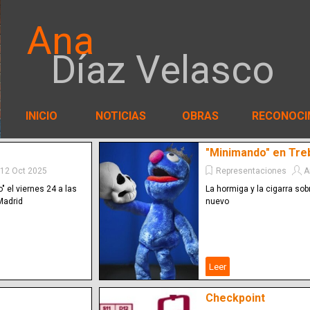
Ana
Díaz Velasco
INICIO
NOTICIAS
OBRAS
RECONOCI
"Minimando" en Tre
12 Oct 2025
Representaciones
A
 el viernes 24 a las
La hormiga y la cigarra sob
 Madrid
nuevo
Leer
Checkpoint