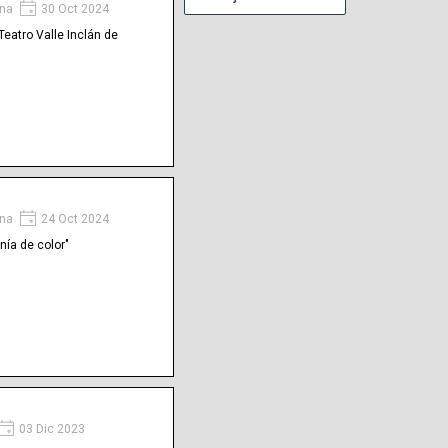
na
30 Oct 2024
Teatro Valle Inclán de
na
24 Oct 2024
nía de color"
a
03 Dic 2023