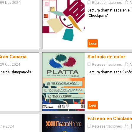
09 Nov 2024
Representaciones
A
Lectura dramatizada en el 
"Checkpoint"
Leer
Gran Canaria
Sinfonía de color
29 Oct 2024
Representaciones
A
aria de Chimpancés
Lectura dramatizada "Sinfo
Leer
Estreno en Chiclan
Ene 2024
Representaciones