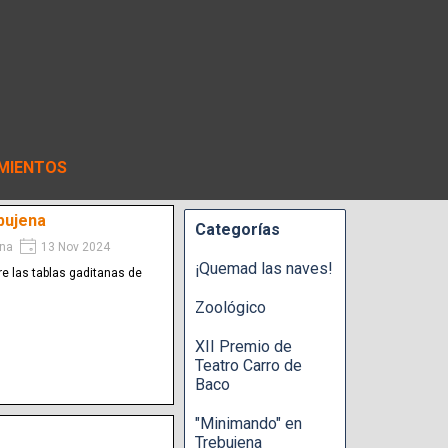
MIENTOS
bujena
Categorías
na
13 Nov 2024
¡Quemad las naves!
re las tablas gaditanas de
Zoológico
XII Premio de
Teatro Carro de
Baco
"Minimando" en
Trebujena